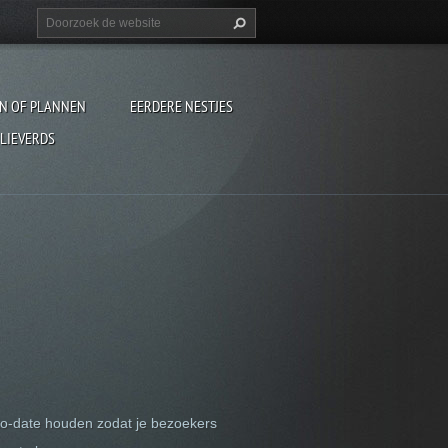
EN OF PLANNEN
EERDERE NESTJES
 LIEVERDS
to-date houden zodat je bezoekers