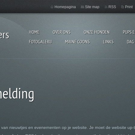
Homepagina
Site map
RSS
Print
ers
HOME
OVER ONS
ONZE HONDEN
PUPS 
FOTOGALERIJ
MAINE COONS
LINKS
DAG
melding
n van nieuwtjes en evenementen op je website. Je moet de website up-