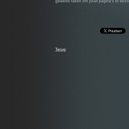
gewend raken om jouw pagina's te bezoek
Terug