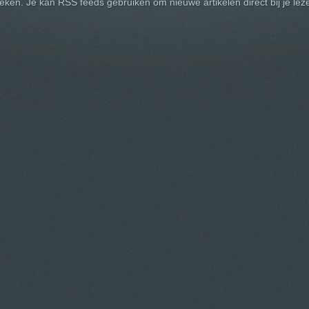
en. Je kan RSS feeds gebruiken om nieuwe artikelen direct bij je lez