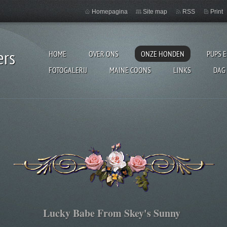
Homepagina
Site map
RSS
Print
ers
HOME
OVER ONS
ONZE HONDEN
PUPS 
FOTOGALERIJ
MAINE COONS
LINKS
DAG
Lucky Babe From Skey's Sunny