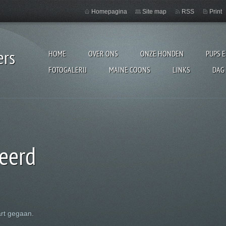
Homepagina
Site map
RSS
Print
ers
HOME
OVER ONS
ONZE HONDEN
PUPS 
FOTOGALERIJ
MAINE COONS
LINKS
DAG
eerd
rt gegaan.